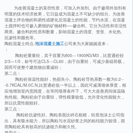
为改善混凝土的某些性质，可加入外加剂。由于掺用外加剂有
明显的技术经济效果，它日益成为混凝土不可缺少的组分。为改善
混凝土拌合物的和易性或硬化后混凝土的性能，节约水泥，在混凝
土搅拌时也可掺入磨细的矿物材料──掺合料。它分为活性和非活性
两类。掺合料的性质和数量，影响混凝土的强度、变形、水化热、
抗渗性和颜色等。
陶粒混凝土特点-
泡沫混凝土施工
公司来为大家娓娓道来：
：
陶粒砼重量轻，其干容重为800---1900KG/M3，比普通砼轻
2/3—1/5，标号可达CL5---CL60，由于自重轻，可减少基础荷载，
因而可使整个建筑物自重减轻；
第二点：
陶粒砼保温性能好，热损失小。陶粒砼导热系数一般为0.2--
-0.7KCAL/M.0C.N,比普通砼低一半以上，因此可减薄墙体厚度，相
应地增加室内宽阔度，在等同墙厚条件下，可大大改善房间保温隔
热性能。陶粒砼由于自重轻，弹性模量较低，允许变化性能较大，
所以抗震性能较好。
第三点：
陶粒砼抗渗性好。陶粒表面比碎石粗糙，轻质泡沫土公司指
出，具有吸水能力，所以陶粒与水泥砂浆之间的粘结能力较强，因
而陶粒砼具有较高的抗渗能力和耐久性。
第四点：