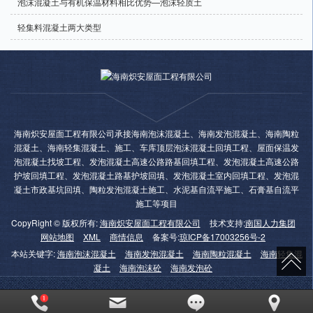
泡沫混凝土与有机保温材料相比优势—泡沫轻质土
轻集料混凝土两大类型
海南炽安屋面工程有限公司承接海南泡沫混凝土、海南发泡混凝土、海南陶粒
混凝土、海南轻集混凝土、施工、车库顶层泡沫混凝土回填工程、屋面保温发
泡混凝土找坡工程、发泡混凝土高速公路路基回填工程、发泡混凝土高速公路
护坡回填工程、发泡混凝土路基护坡回填、发泡混凝土室内回填工程、发泡混
凝土市政基坑回填、陶粒发泡混凝土施工、水泥基自流平施工、石膏基自流平
施工等项目
CopyRight © 版权所有:
海南炽安屋面工程有限公司
技术支持:
南国人力集团
网站地图
XML
商情信息
备案号:
琼ICP备17003256号-2
本站关键字:
海南泡沫混凝土
海南发泡混凝土
海南陶粒混凝土
海南轻集混
凝土
海南泡沫砼
海南发泡砼