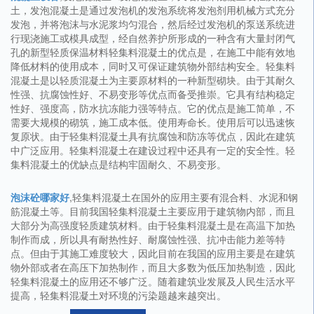
土，发泡混凝土是通过发泡机的发泡系统将发泡剂用机械方式充分
发泡，并将泡沫与水泥浆均匀混合，然后经过发泡机的泵送系统进
行现浇施工或模具成型，经自然养护所形成的一种含有大量封闭气
孔的新型轻质保温材料轻集料混凝土的优点是，在施工中能有效地
降低材料的使用成本，同时又可保证建筑物外部结构安全。轻集料
混凝土是以轻质混凝土为主要原材料的一种新型砌块。由于其耐久
性强、抗腐蚀性好、不易变形等优点而备受推崇。它具有结构稳定
性好、强度高，防水抗冻能力强等特点。它的优点是施工简单，不
需要大规模的砌筑，施工成本低。使用寿命长。使用后可以迅速恢
复原状。由于轻集料混凝土具有抗腐蚀和防冻等优点，因此在建筑
中广泛应用。轻集料混凝土在建设过程中还具有一定的安全性。轻
集料混凝土的优缺点是结构牢固耐久、不易变形。
泡沫砼哪家好
,轻集料混凝土在国外的应用主要有混合料、水泥和钢
筋混凝土等。目前我国轻集料混凝土主要应用于建筑物内部，而且
大部分为高强度轻质建筑材料。由于轻集料混凝土是在高温下加热
制作而成，所以具有耐热性好、耐腐蚀性强、抗冲击能力差等特
点。但由于其施工难度较大，因此目前在我国的应用主要是在建筑
物外部或者在高压下加热制作，而且大多数为低压加热制造，因此
轻集料混凝土的应用还不够广泛。随着建筑业发展及人民生活水平
提高，轻集料混凝土对环境的污染题越来越突出。