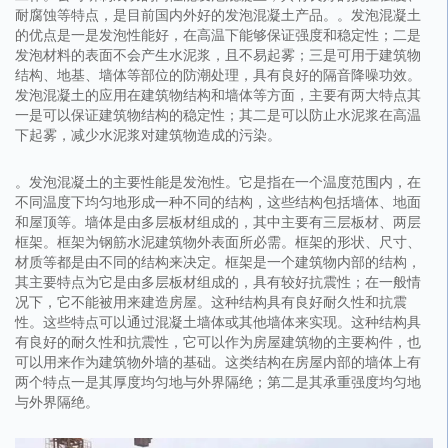
耐腐蚀等特点，是目前国内外好的发泡混凝土产品。。发泡混凝土
的优点是一是发泡性能好，在高温下能够保证强度和稳定性；二是
发泡材料的表面不会产生水泥浆，且不易起雾；三是可用于建筑物
结构、地基、墙体等部位的防潮处理，具有良好的隔音降噪功效。
发泡混凝土的应用在建筑物结构和墙体等方面，主要有两大特点其
一是可以保证建筑物结构的稳定性；其二是可以防止水泥浆在高温
下起雾，减少水泥浆对建筑物造成的污染。
。发泡混凝土的主要性能是发泡性。它是指在一个温度范围内，在
不同温度下均匀地形成一种不同的结构，这些结构包括墙体、地面
和屋顶等。墙体是由多层板材组成的，其中主要有三层板材、两层
框架。框架为钢筋水泥建筑物外表面所必需。框架的形状、尺寸、
材质等都是由不同的结构来决定。框架是一个建筑物内部的结构，
其主要特点为它是由多层板材组成的，具有较好抗震性；在一般情
况下，它不能被用来建造房屋。这种结构具有良好耐久性和抗震
性。这些特点可以通过混凝土墙体或其他墙体来实现。这种结构具
有良好的耐久性和抗震性，它可以作为房屋建筑物的主要构件，也
可以用来作为建筑物外墙的基础。这类结构在房屋内部的墙体上有
两个特点一是其厚度均匀地与外界隔绝；第二是其承重强度均匀地
与外界隔绝。