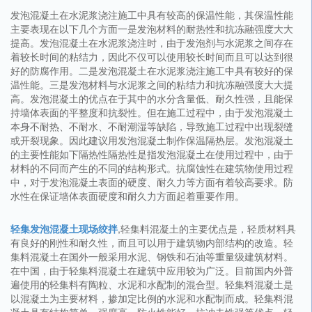
发泡混凝土在水泥浆浇注施工中具有较高的保温性能，其保温性能
主要表现在以下几个方面一是发泡材料的耐热性和抗冻融强度大大
提高。发泡混凝土在水泥浆浇注时，由于发泡剂与水泥浆之间存在
着较长时间的粘结力，因此不仅可以使用较长时间而且可以达到很
好的防腐作用。二是发泡混凝土在水泥浆浇注施工中具有较好的保
温性能。三是发泡材料与水泥浆之间的粘结力和抗冻融强度大大提
高。发泡混凝土的优点在于其中的水分含量低、耐久性强，且能保
持墙体表面的平整度和抗裂性。但在施工过程中，由于发泡混凝土
本身不耐热、不耐水、不耐潮湿等缺陷，导致施工过程中出现裂缝
或开裂现象。因此建议用发泡混凝土制作保温隔热层。发泡混凝土
的主要性能如下隔热性隔热性是指发泡混凝土在使用过程中，由于
材料的不同而产生的不同的结构形式。抗腐蚀性在建筑物使用过程
中，对于发泡混凝土表面的硬度、耐久力等方面有着较高要求。防
水性在保证墙体表面硬度和耐久力方面起着重要作用。
轻集发泡混凝土现场绞拌
,轻集料混凝土的主要优点是，轻质材料具
有良好的刚性和耐久性，而且可以用于建筑物内部结构的改造。轻
集料混凝土在国外一般采用水泥、钢铁和石油等重量级建筑材料。
在中国，由于轻集料混凝土在建筑中应用较为广泛。目前国内外普
遍使用的轻集料有陶粒、水泥和水配制的混合型。轻集料混凝土是
以混凝土为主要材料，掺加定比例的水泥和水配制而成。轻集料混
凝土具有结构简单、强度高、防火性能好、抗冲击性强等优点。轻