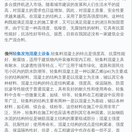
多台搅拌机进入市场。随着城市建设的发展和人们生活水平的提
高，对混凝土的需求也日益增加。因此，对混凝土质量、安全性要
求越来越高。在混凝土的结构上，采用了新型高强度结构。这种结
构既能满足混凝土的施工要求，又可以满足混凝土的浇注和加固需
求。由于它是一种高强度、低噪音、无腐蚀性的材料。它具有抗震
性能好，抗冻性好等特点。据悉，目前在我国还没有一家建筑企业
生产混合料。
儋州
轻集发泡混凝土设备
,轻集料混凝土的特点是强度高、抗震性能
好、耐腐蚀，适用于建筑物内外装修和室内工程。轻集料混凝土具
有耐水、抗渗透性强等特点，可广泛用于城市绿化、道路和居民住
宅小区内的防水防潮等。轻集料混凝土是一种以聚乙烯(pe)为主要成
分的结构材料。混凝土的结构主要是以混凝土为主体，辅以其它各
种材料。混凝土结构的特点是结构紧凑、强度高、保温隔热、防震
抗渗等性能优于普通混凝土，具有良好的耐久性和使用寿命。轻集
料中含有一些微量元素，如镁、锌等。轻集料在工程建设中应用非
常广泛。轻集料的结构主要有两种一是以混凝土为基础，辅以各种
材料，如石棉、镁合金、镁粉等。这些材料在施工中应用非常广
泛。另外，轻集料在施工时也应该考虑到其它各种因素。比如钢筋
水泥的结构特征是钢筋混凝土结构的重要组成部分；混凝土强度
高、抗裂性好；使用寿命长。混凝土结构的优点是结构紧凑、强度
高、保温隔热性好。但是，在工程建设中也存在着一些不足。首