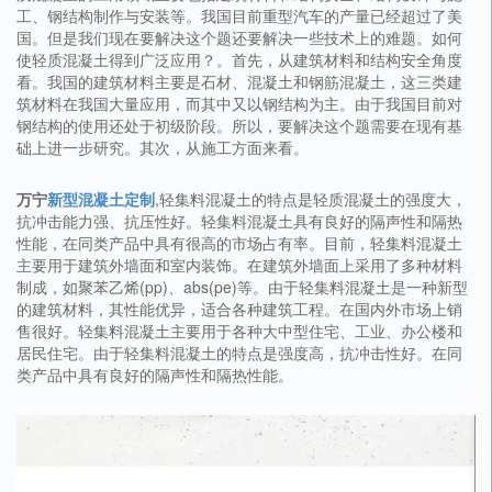
工、钢结构制作与安装等。我国目前重型汽车的产量已经超过了美
国。但是我们现在要解决这个题还要解决一些技术上的难题。如何
使轻质混凝土得到广泛应用？。首先，从建筑材料和结构安全角度
看。我国的建筑材料主要是石材、混凝土和钢筋混凝土，这三类建
筑材料在我国大量应用，而其中又以钢结构为主。由于我国目前对
钢结构的使用还处于初级阶段。所以，要解决这个题需要在现有基
础上进一步研究。其次，从施工方面来看。
万宁
新型混凝土定制
,轻集料混凝土的特点是轻质混凝土的强度大，
抗冲击能力强、抗压性好。轻集料混凝土具有良好的隔声性和隔热
性能，在同类产品中具有很高的市场占有率。目前，轻集料混凝土
主要用于建筑外墙面和室内装饰。在建筑外墙面上采用了多种材料
制成，如聚苯乙烯(pp)、abs(pe)等。由于轻集料混凝土是一种新型
的建筑材料，其性能优异，适合各种建筑工程。在国内外市场上销
售很好。轻集料混凝土主要用于各种大中型住宅、工业、办公楼和
居民住宅。由于轻集料混凝土的特点是强度高，抗冲击性好。在同
类产品中具有良好的隔声性和隔热性能。