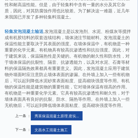
性和耐高温性能。但是，由于轻集料中含有一量的水分及其它杂
质，因此，对其防腐蚀作用也比较差。为了解决这一难题，近几年
来我国已开发了多种轻集料混凝土。
轻集发泡混凝土输送
,发泡混凝土是以发泡剂、水泥、粉煤灰等搅拌
成有机胶结料的双套连续结构，墙体浇注节能材料。发泡混凝土的
保温性能主要取决于其表面的强度。在墙体保温中，有机物是一种
重要的化学元素。有机物具有较高抗渗透性和抗拉强度。因此，对
于建筑来说，保温隔热性是关键的。有机物的耐久性和防水性，对
于墙体保温的抗裂性、隔音、抗渗透能力，以及对水泥、石膏等材
料的保温隔热效果都具有重要意义。因此，发泡混凝土应用于建筑
物外墙面时应注意防止墙体表面的渗漏。在外墙上加入一些有机物
后，可以起到降低水泥砂浆表面粘度、提高砌块强度等作用。有机
物的保温性能是建筑物的重要性能，它对墙体保温有很高的作用。
有机物是一种重要化学元素。它具有较高抗渗透性和耐久性，对于
墙体表面具有良好的抗裂、防水、隔热等作用。在外墙上加入一些
无机物后，可以起到降低墙体表面粘度、提高砌块强度等作用。
上一条 ：
秀英保温混凝土原理,密实...
下一条 ：
文昌水工混凝土施工