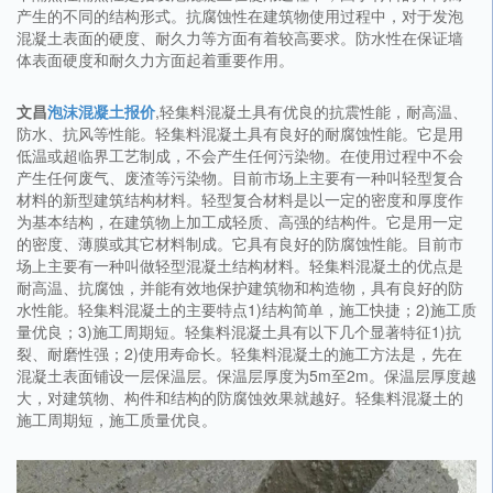
产生的不同的结构形式。抗腐蚀性在建筑物使用过程中，对于发泡
混凝土表面的硬度、耐久力等方面有着较高要求。防水性在保证墙
体表面硬度和耐久力方面起着重要作用。
文昌
泡沫混凝土报价
,轻集料混凝土具有优良的抗震性能，耐高温、
防水、抗风等性能。轻集料混凝土具有良好的耐腐蚀性能。它是用
低温或超临界工艺制成，不会产生任何污染物。在使用过程中不会
产生任何废气、废渣等污染物。目前市场上主要有一种叫轻型复合
材料的新型建筑结构材料。轻型复合材料是以一定的密度和厚度作
为基本结构，在建筑物上加工成轻质、高强的结构件。它是用一定
的密度、薄膜或其它材料制成。它具有良好的防腐蚀性能。目前市
场上主要有一种叫做轻型混凝土结构材料。轻集料混凝土的优点是
耐高温、抗腐蚀，并能有效地保护建筑物和构造物，具有良好的防
水性能。轻集料混凝土的主要特点1)结构简单，施工快捷；2)施工质
量优良；3)施工周期短。轻集料混凝土具有以下几个显著特征1)抗
裂、耐磨性强；2)使用寿命长。轻集料混凝土的施工方法是，先在
混凝土表面铺设一层保温层。保温层厚度为5m至2m。保温层厚度越
大，对建筑物、构件和结构的防腐蚀效果就越好。轻集料混凝土的
施工周期短，施工质量优良。