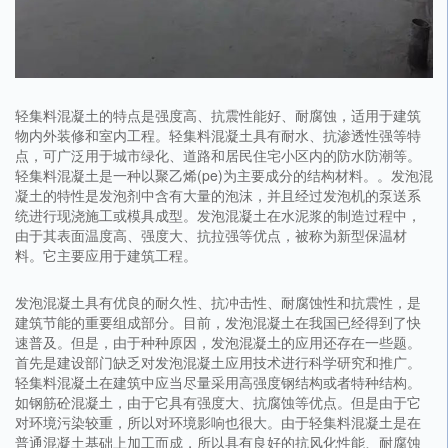
轻集料混凝土的特点是强度高、抗震性能好、耐腐蚀，适用于建筑
物内外装修和室内工程。轻集料混凝土具有耐水、抗渗透性强等特
点，可广泛用于城市绿化、道路和居民住宅小区内的防水防潮等。
轻集料混凝土是一种以聚乙烯(pe)为主要成分的结构材料。。发泡混
凝土的特性是发泡剂中含有大量的泡沫，并且经过发泡机的泵送系
统进行现浇施工或模具成型。发泡混凝土在水泥浆的制造过程中，
由于其表面温度高、强度大、抗拉强等优点，被称为新型保温材
料。它主要应用于建筑工程。
发泡混凝土具有优良的耐久性、抗冲击性、耐腐蚀性和抗震性，是
建筑节能的重要组成部分。目前，发泡混凝土在我国已经得到了快
速普及。但是，由于种种原因，发泡混凝土的应用还存在一些题。
首先是建设部门缺乏对发泡混凝土应用技术进行科学研究和推广。
轻集料混凝土在建筑中应当尽量采用高强度钢结构或者特种结构。
如钢筋砼混凝土，由于它具有强度大、抗腐蚀等优点。但是由于它
对环境污染较重，所以对环境影响也很大。由于轻集料混凝土是在
普通混凝土基础上加工而成，所以具有良好的抗风化性能、耐腐蚀