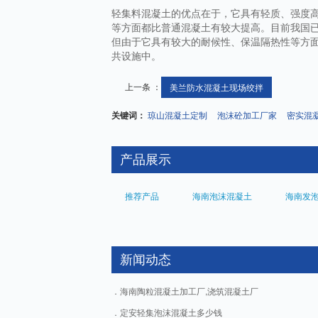
轻集料混凝土的优点在于，它具有轻质、强度
等方面都比普通混凝土有较大提高。目前我国
但由于它具有较大的耐候性、保温隔热性等方
共设施中。
上一条 ：
美兰防水混凝土现场绞拌
关键词：
琼山混凝土定制
泡沫砼加工厂家
密实混
产品展示
推荐产品
海南泡沫混凝土
海南发
新闻动态
海南陶粒混凝土加工厂,浇筑混凝土厂
定安轻集泡沫混凝土多少钱