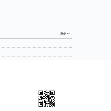
更多>>
程、屋面保温发
填工程、发泡混
2
扫一扫访问移动端