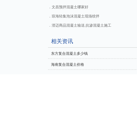
文昌预拌混凝土哪家好
琼海轻集泡沫混凝土现场绞拌
澄迈商品混凝土输送,抗渗混凝土施工
相关资讯
东方复合混凝土多少钱
海南复合混凝土价格
海南炽安屋面工程有限公司承接海南泡沫混凝土、海南
泡混凝土找坡工程、发泡混凝土高速公路路基回填工程
凝土市政基坑回填、陶粒发泡混凝土施工、水泥基自流
CopyRight © 版权所有:
海南炽安屋面工程有限公司