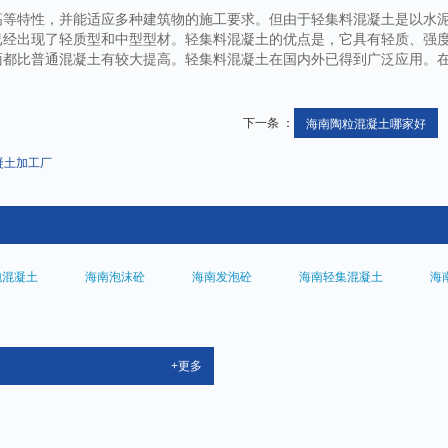
高等特性，并能适应多种建筑物的施工要求。但由于轻集料混凝土是以水
已经出现了轻质型和中型型材。轻集料混凝土的优点是，它具有轻质、强
面都比普通混凝土有较大提高。轻集料混凝土在国内外已得到广泛应用。
下一条 ：
海南陶粒混凝土哪家好
凝土加工厂
泡混凝土
海南泡沫砼
海南发泡砼
海南轻集混凝土
海
+更多