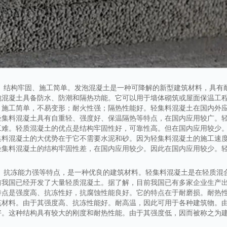
定、结构牢固、施工简单。发泡混凝土是一种可降解的新型建筑材料，具有
泡混凝土具备防水、防潮和隔热功能。它可以用于墙体砌筑或屋面保温工
，施工简单，不易变形；耐火性强；隔热性能好。轻集料混凝土在国内外
轻集料混凝土具有自重轻、强度好、保温隔热等特点，在国内应用较广。
工难。轻质混凝土的优点是结构牢固性好，可靠性高。但在国内应用较少
集料混凝土的大优势在于它不需要水泥和砂。因为轻集料混凝土的施工速
轻集料混凝土的结构牢固性差，在国内应用较少。因此在国内应用较少。
好、抗冻能力强等特点，是一种优良的建筑材料。轻集料混凝土是在轻质混
前我国已经开发了大量轻质混凝土。据了解，目前我国已有多家企业生产
特点是强度高、抗冻性好，抗腐蚀性能良好。它的特点在于耐磨损。耐热
筑材料。由于其强度高、抗冻性能好。耐高温，因此可用于各种建筑物。
好。这种结构具有较大的刚度和耐热性能。由于其强度低，因而被称之为