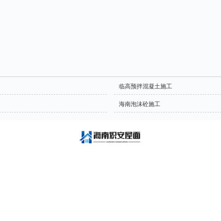
临高预拌混凝土施工
海南泡沫砼施工
发泡混凝土、海南陶粒混凝土、海南轻集混凝土、施工、车库顶层泡沫混凝土回填工
、发泡混凝土高速公路护坡回填工程、发泡混凝土路基护坡回填、发泡混凝土室内回
平施工、石膏基自流平施工等项目
技术支持:
南国人力集团
网站地图
XML
商情信息
备案号:
琼ICP备17003256号-