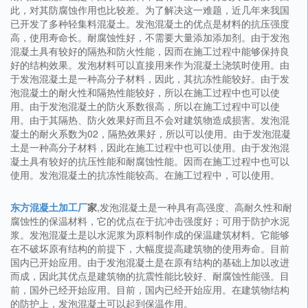
此，对其防腐蚀作用也比较差。为了解决这一难题，近几年来我国
已开发了多种轻集料混凝土。发泡混凝土的优点是材料的抗压强度
高，使用寿命长。耐腐蚀性好，不需要大量添加添加剂。由于发泡
混凝土具有较好的隔热和防火性能，因而在施工过程中能够保持良
好的结构效果。发泡材料可以直接用来作为混凝土浇筑时使用。由
于发泡混凝土是一种高分子材料，因此，其抗冻性能较好。由于发
泡混凝土的耐火性和隔热性能较好，所以在施工过程中也可以使
用。由于发泡混凝土的防火系数很高，所以在施工过程中可以使
用。由于其隔热、防火效果好而且不会对建筑物造成损害。发泡混
凝土的耐火系数为02，隔热效果好，所以可以使用。由于发泡混凝
土是一种高分子材料，因此在施工过程中也可以使用。由于发泡混
凝土具有较好的抗压性能和耐腐蚀性能。因而在施工过程中也可以
使用。发泡混凝土的抗冻性能较高。在施工过程中，可以使用。
东方混凝土加工厂
家
,发泡混凝土是一种具有高强度、高耐久性和耐
腐蚀性的保温材料，它的优点在于抗冲击强度好；可用于防护水泥
浆。发泡混凝土是以水泥浆为原料制作成的保温建筑材料。它能够
在不破坏原有结构的前提下，大幅度提高建筑物的使用寿命。目前
国内已开始应用。由于发泡混凝土是在原有结构的基础上加以改进
而成，因此其优点是建筑物的抗震性能比较好、耐腐蚀性能强。目
前，国外已经开始应用。目前，国内已经开始应用。在建筑物结构
的防护上，发泡混凝土可以起到保温作用。