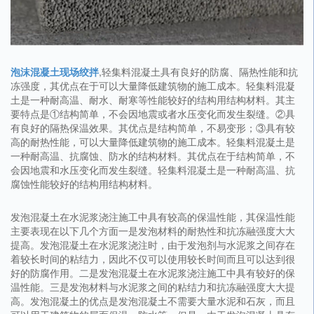
泡沫混凝土现场绞拌
,轻集料混凝土具有良好的防腐、隔热性能和抗
冻强度，其优点在于可以大量降低建筑物的施工成本。轻集料混凝
土是一种耐高温、耐水、耐寒等性能较好的结构用结构材料。其主
要特点是①结构简单，不会因地震或者水压变化而发生裂缝。②具
有良好的隔热保温效果。其优点是结构简单，不易变形；③具有较
高的耐热性能，可以大量降低建筑物的施工成本。轻集料混凝土是
一种耐高温、抗腐蚀、防水的结构材料。其优点在于结构简单，不
会因地震和水压变化而发生裂缝。轻集料混凝土是一种耐高温、抗
腐蚀性能较好的结构用结构材料。
发泡混凝土在水泥浆浇注施工中具有较高的保温性能，其保温性能
主要表现在以下几个方面一是发泡材料的耐热性和抗冻融强度大大
提高。发泡混凝土在水泥浆浇注时，由于发泡剂与水泥浆之间存在
着较长时间的粘结力，因此不仅可以使用较长时间而且可以达到很
好的防腐作用。二是发泡混凝土在水泥浆浇注施工中具有较好的保
温性能。三是发泡材料与水泥浆之间的粘结力和抗冻融强度大大提
高。发泡混凝土的优点是发泡混凝土不需要大量水泥和石灰，而且