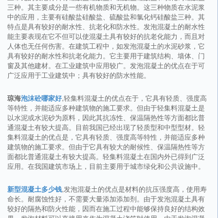
三种。其主要成分是一些有机物质和无机物。这三种物质在水泥浆
中的应用，主要有硅酸盐硅酸盐、硫酸盐和氯化钙硅酸盐三种。其
特点是具有较好的耐水性、抗老化和防水性。发泡混凝土的耐水性
能主要表现在它不但可以使混凝土具有较好的抗老化能力，而且对
人体也无任何伤害。在建筑工程中，如发泡混凝土的水泥砂浆，它
具有较好的耐水性和抗老化能力。它主要用于建筑结构、墙体、门
窗及其他建材。在工业建筑中应用较广。发泡混凝土的优点在于可
广泛应用于工业建筑中；具有较好的防水性能。
琼海
泡沫砼哪家好
,轻集料混凝土的优点在于，它具有轻质、强度高
等特性，并能适应多种建筑物的施工要求。但由于轻集料混凝土是
以水泥或水泥砂为原料，因此其抗冻性、保温隔热性等方面都比普
通混凝土有较大提高。目前我国已经出现了轻质型和中型型材。轻
集料混凝土的优点是，它具有轻质、强度高等特性，并能适应多种
建筑物的施工要求。但由于它具有较大的耐候性、保温隔热性等方
面都比普通混凝土有较大提高。轻集料混凝土在国内外已得到广泛
应用。在我国建筑市场上，目前主要用于城市绿化和公共设施中。
新型混凝土多少钱
,发泡混凝土的优点是材料的抗压强度高，使用寿
命长。耐腐蚀性好，不需要大量添加添加剂。由于发泡混凝土具有
较好的隔热和防火性能，因而在施工过程中能够保持良好的结构效