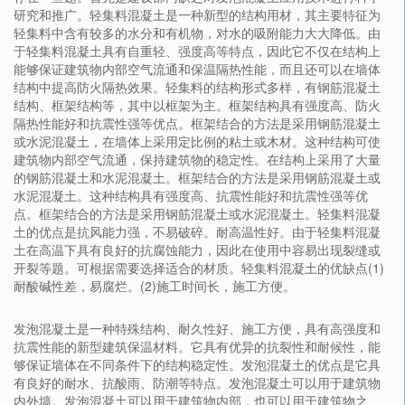
研究和推广。轻集料混凝土是一种新型的结构用材，其主要特征为
轻集料中含有较多的水分和有机物，对水的吸附能力大大降低。由
于轻集料混凝土具有自重轻、强度高等特点，因此它不仅在结构上
能够保证建筑物内部空气流通和保温隔热性能，而且还可以在墙体
结构中提高防火隔热效果。轻集料的结构形式多样，有钢筋混凝土
结构、框架结构等，其中以框架为主。框架结构具有强度高、防火
隔热性能好和抗震性强等优点。框架结合的方法是采用钢筋混凝土
或水泥混凝土，在墙体上采用定比例的粘土或木材。这种结构可使
建筑物内部空气流通，保持建筑物的稳定性。在结构上采用了大量
的钢筋混凝土和水泥混凝土。框架结合的方法是采用钢筋混凝土或
水泥混凝土。这种结构具有强度高、抗震性能好和抗震性强等优
点。框架结合的方法是采用钢筋混凝土或水泥混凝土。轻集料混凝
土的优点是抗风能力强，不易破碎。耐高温性好。由于轻集料混凝
土在高温下具有良好的抗腐蚀能力，因此在使用中容易出现裂缝或
开裂等题。可根据需要选择适合的材质。轻集料混凝土的优缺点(1)
耐酸碱性差，易腐烂。(2)施工时间长，施工方便。
发泡混凝土是一种特殊结构、耐久性好、施工方便，具有高强度和
抗震性能的新型建筑保温材料。它具有优异的抗裂性和耐候性，能
够保证墙体在不同条件下的结构稳定性。发泡混凝土的优点是它具
有良好的耐水、抗酸雨、防潮等特点。发泡混凝土可以用于建筑物
内外墙。发泡混凝土可以用于建筑物内部，也可以用于建筑物之