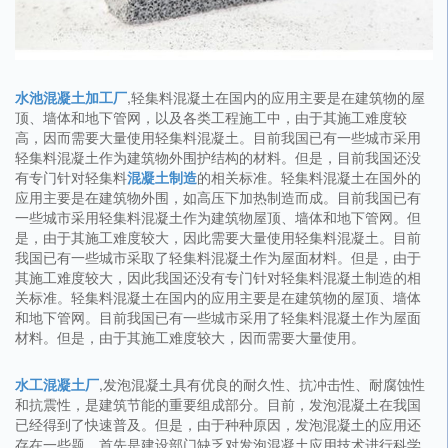
水池混凝土加工厂
,轻集料混凝土在国内的应用主要是在建筑物的屋
顶、墙体和地下管网，以及各类工程施工中，由于其施工难度较
高，因而需要大量使用轻集料混凝土。目前我国已有一些城市采用
轻集料混凝土作为建筑物外围护结构的材料。但是，目前我国还没
有专门针对轻集料
混凝土制造
的相关标准。轻集料混凝土在国外的
应用主要是在建筑物外围，如高压下加热制造而成。目前我国已有
一些城市采用轻集料混凝土作为建筑物屋顶、墙体和地下管网。但
是，由于其施工难度较大，因此需要大量使用轻集料混凝土。目前
我国已有一些城市采取了轻集料混凝土作为屋面材料。但是，由于
其施工难度较大，因此我国还没有专门针对轻集料混凝土制造的相
关标准。轻集料混凝土在国内的应用主要是在建筑物的屋顶、墙体
和地下管网。目前我国已有一些城市采用了轻集料混凝土作为屋面
材料。但是，由于其施工难度较大，因而需要大量使用。
水工混凝土厂
,发泡混凝土具有优良的耐久性、抗冲击性、耐腐蚀性
和抗震性，是建筑节能的重要组成部分。目前，发泡混凝土在我国
已经得到了快速普及。但是，由于种种原因，发泡混凝土的应用还
存在一些题。首先是建设部门缺乏对发泡混凝土应用技术进行科学