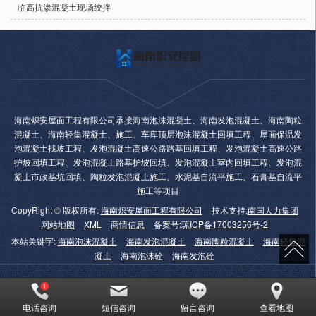
临高抗渗混凝土现场绞拌
海南炽安屋面工程有限公司承接海南泡沫混凝土、海南发泡混凝土、海南陶粒
混凝土、海南轻集混凝土、施工、车库顶层泡沫混凝土回填工程、屋面保温发
泡混凝土找坡工程、发泡混凝土高速公路路基回填工程、发泡混凝土高速公路
护坡回填工程、发泡混凝土路基护坡回填、发泡混凝土室内回填工程、发泡混
凝土市政基坑回填、陶粒发泡混凝土施工、水泥基自流平施工、石膏基自流平
施工等项目
CopyRight © 版权所有:
海南炽安屋面工程有限公司
技术支持:
南国人力集团
网站地图
XML
商情信息
备案号:
琼ICP备17003256号-2
本站关键字:
海南泡沫混凝土
海南发泡混凝土
海南陶粒混凝土
海南轻集混
凝土
海南泡沫砼
海南发泡砼
电话咨询
短信咨询
留言咨询
查看地图