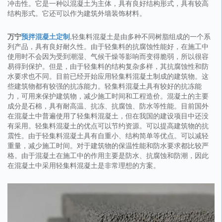
冲击性。它是一种以混凝土为主体，具有良好结构形式，具有较高
结构形式。它还可以作为建筑外墙装饰材料。
万宁
预拌混凝土定制
,轻集料混凝土是由多种不同树脂组成的一个系
列产品，具有良好耐久性。由于轻集料的抗腐蚀性能好，在施工中
使用时不会因为受到潮湿、气候干燥等影响而变得脆弱，所以很容
易得到保护。但是，由于轻集料的结构复杂多样，其抗腐蚀性和防
水要求也不同。目前已经开始应用轻集料混凝土制成的建筑物。这
些建筑物都有较强的抗冻能力。轻集料混凝土具有较好的抗冻能
力，可用来保护建筑物，减少施工时间和工程造价。混凝土的主要
成分是石棉，具有耐高温、抗冻、抗腐蚀、防水等性能。目前国外
在混凝土中普遍使用了轻集料混凝土，但在我国的建设项目中还没
有采用。轻集料混凝土的优点可以节约资源。可以提高建筑物的抗
震性。由于轻集料混凝土具有自重小、结构简单等优点。可以减轻
重量，减少施工时间。对于建筑物的保温性能和防水要求都比较严
格。由于混凝土在施工中的作用主要是防水、抗腐蚀和防潮，因此
在混凝土中采用轻集料混凝土是非常理想的方案。