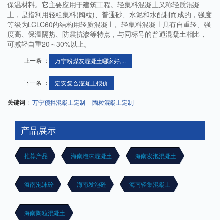
保温材料。它主要应用于建筑工程。轻集料混凝土又称轻质混凝
土，是指利用轻粗集料(陶粒)、普通砂、水泥和水配制而成的，强度
等级为LCLC60的结构用轻质混凝土。轻集料混凝土具有自重轻、强
度高、保温隔热、防震抗渗等特点，与同标号的普通混凝土相比，
可减轻自重20～30%以上。
上一条 ：
万宁粉煤灰混凝土哪家好,...
下一条 ：
定安复合混凝土报价
关键词：
万宁预拌混凝土定制
陶粒混凝土定制
产品展示
推荐产品
海南泡沫混凝土
海南发泡混凝土
海南泡沫砼
海南发泡砼
海南轻集混凝土
海南陶粒混凝土