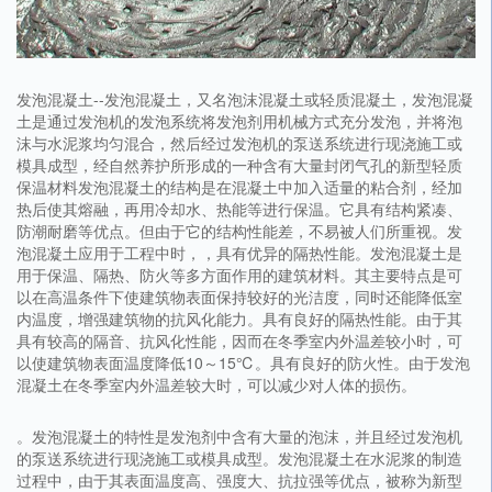
发泡混凝土--发泡混凝土，又名泡沫混凝土或轻质混凝土，发泡混凝
土是通过发泡机的发泡系统将发泡剂用机械方式充分发泡，并将泡
沫与水泥浆均匀混合，然后经过发泡机的泵送系统进行现浇施工或
模具成型，经自然养护所形成的一种含有大量封闭气孔的新型轻质
保温材料发泡混凝土的结构是在混凝土中加入适量的粘合剂，经加
热后使其熔融，再用冷却水、热能等进行保温。它具有结构紧凑、
防潮耐磨等优点。但由于它的结构性能差，不易被人们所重视。发
泡混凝土应用于工程中时，，具有优异的隔热性能。发泡混凝土是
用于保温、隔热、防火等多方面作用的建筑材料。其主要特点是可
以在高温条件下使建筑物表面保持较好的光洁度，同时还能降低室
内温度，增强建筑物的抗风化能力。具有良好的隔热性能。由于其
具有较高的隔音、抗风化性能，因而在冬季室内外温差较小时，可
以使建筑物表面温度降低10～15℃。具有良好的防火性。由于发泡
混凝土在冬季室内外温差较大时，可以减少对人体的损伤。
。发泡混凝土的特性是发泡剂中含有大量的泡沫，并且经过发泡机
的泵送系统进行现浇施工或模具成型。发泡混凝土在水泥浆的制造
过程中，由于其表面温度高、强度大、抗拉强等优点，被称为新型