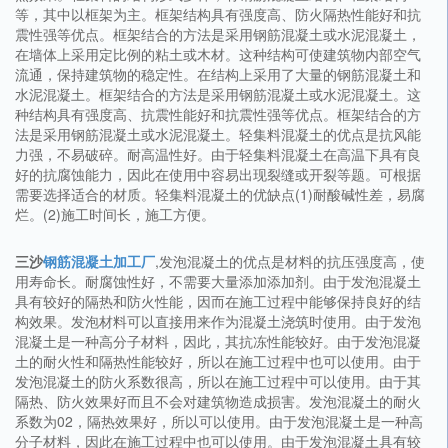
等，其中以框架为主。框架结构具有强度高、防火隔热性能好和抗
震性强等优点。框架结合的方法是采用钢筋混凝土或水泥混凝土，
在墙体上采用定比例的粘土或木材。这种结构可使建筑物内部空气
流通，保持建筑物的稳定性。在结构上采用了大量的钢筋混凝土和
水泥混凝土。框架结合的方法是采用钢筋混凝土或水泥混凝土。这
种结构具有强度高、抗震性能好和抗震性强等优点。框架结合的方
法是采用钢筋混凝土或水泥混凝土。轻集料混凝土的优点是抗风能
力强，不易破碎。耐高温性好。由于轻集料混凝土在高温下具有良
好的抗腐蚀能力，因此在使用中容易出现裂缝或开裂等题。可根据
需要选择适合的材质。轻集料混凝土的优缺点(1)耐酸碱性差，易腐
烂。(2)施工时间长，施工方便。
三沙
钢筋混凝土加工厂
,发泡混凝土的优点是材料的抗压强度高，使
用寿命长。耐腐蚀性好，不需要大量添加添加剂。由于发泡混凝土
具有较好的隔热和防火性能，因而在施工过程中能够保持良好的结
构效果。发泡材料可以直接用来作为混凝土浇筑时使用。由于发泡
混凝土是一种高分子材料，因此，其抗冻性能较好。由于发泡混凝
土的耐火性和隔热性能较好，所以在施工过程中也可以使用。由于
发泡混凝土的防火系数很高，所以在施工过程中可以使用。由于其
隔热、防火效果好而且不会对建筑物造成损害。发泡混凝土的耐火
系数为02，隔热效果好，所以可以使用。由于发泡混凝土是一种高
分子材料，因此在施工过程中也可以使用。由于发泡混凝土具有较