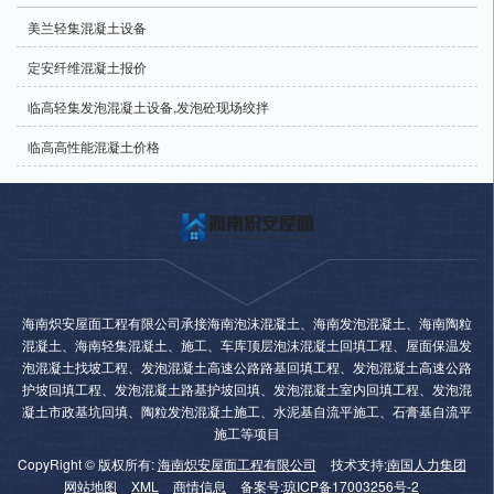
美兰轻集混凝土设备
定安纤维混凝土报价
临高轻集发泡混凝土设备,发泡砼现场绞拌
临高高性能混凝土价格
海南炽安屋面工程有限公司承接海南泡沫混凝土、海南发泡混凝土、海南陶粒
混凝土、海南轻集混凝土、施工、车库顶层泡沫混凝土回填工程、屋面保温发
泡混凝土找坡工程、发泡混凝土高速公路路基回填工程、发泡混凝土高速公路
护坡回填工程、发泡混凝土路基护坡回填、发泡混凝土室内回填工程、发泡混
凝土市政基坑回填、陶粒发泡混凝土施工、水泥基自流平施工、石膏基自流平
施工等项目
CopyRight © 版权所有:
海南炽安屋面工程有限公司
技术支持:
南国人力集团
网站地图
XML
商情信息
备案号:
琼ICP备17003256号-2