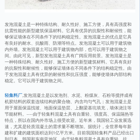
发泡混凝土是一种特殊结构、耐久性好、施工方便，具有高强度和
抗震性能的新型建筑保温材料。它具有优异的抗裂性和耐候性，能
够保证墙体在不同条件下的结构稳定性。发泡混凝土的优点是它具
有良好的耐水、抗酸雨、防潮等特点。发泡混凝土可以用于建筑物
内外墙。发泡混凝土可以用于建筑物内部，也可以用于建筑物之
间。由此可见，新型发泡混凝土具有广阔应用前景。发泡混凝土是
一种特殊结构、耐久性好、施工方便的新型建筑材料。它具有良好
的抗裂性和耐候性，能够保证墙体在不同条件下的结构稳定性。由
于发泡混凝土具有优异的耐候性和抗压强度，能够使墙体内部结构
稳定。它可以用于建筑物之间。
轻集料厂
,发泡混凝土是以发泡剂、水泥、粉煤灰、石粉等搅拌成有
机胶结料的双套连续结构的聚合物、内含均匀气孔；发泡混凝土是
用于屋面保温找坡、地面保温垫层、上翻梁基坑填充，墙体浇注等
节能材料。----由于轻集料混凝土具有自重轻、强度高、保温隔热等
特点，所以在国内外市场上很受欢迎。近年来，我国轻工业发展迅
速，尤其是轻质混凝土的需求量不断增加。据统计，全世界每年新
建和扩建的建筑面积达到1亿平方米。目前我国轻集料产品已经出口
到日本、韩国和东南亚地区。由于轻集料混凝土具有自重轻、抗