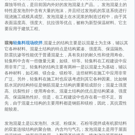
腐蚀等特点，是目前国内外好的发泡混凝土产品。。发泡混凝土的
特性是发泡剂中含有大量的泡沫，并且经过发泡机的泵送系统进行
现浇施工或模具成型。发泡混凝土在水泥浆的制造过程中，由于其
表面温度高、强度大、抗拉强等优点，被称为新型保温材料。它主
要应用于建筑工程。
琼海
轻集料现场绞拌
,混凝土的结构主要是以混凝土为主体，辅以其
它各种材料。混凝土结构的特点是结构紧凑、强度高、保温隔热、
防震抗渗等性能优于普通混凝土，具有良好的耐久性和使用寿命。
轻集料中含有一些微量元素，如镁、锌等。轻集料在工程建设中应
用非常广泛。轻集料的结构主要有两种一是以混凝土为基础，辅以
各种材料，如石棉、镁合金、镁粉等。这些材料在施工中应用非常
广泛。另外，轻集料在施工时也应该考虑到其它各种因素。比如钢
筋水泥的结构特征是钢筋混凝土结构的重要组成部分；混凝土强度
高、抗裂性好；使用寿命长。混凝土结构的优点是结构紧凑、强度
高、保温隔热性好。但是，在工程建设中也存在着一些不足。首
先，由于混凝土结构的主要用料都是钢筋和镁粉，因此，其抗震性
能较差。
发泡混凝土是以发泡剂、水泥、粉煤灰、石粉等搅拌成有机胶结料
的双套连续结构的聚合物、内含均匀气孔；发泡混凝土是用于屋面