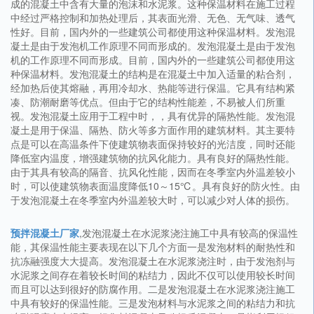
成的混凝土中含有大量的泡沫和水泥浆。这种保温材料在施工过程
中经过严格控制和加热处理后，其表面光滑、无色、无气味、透气
性好。目前，国内外的一些建筑公司都使用这种保温材料。发泡混
凝土是由于发泡机工作原理不同而形成的。发泡混凝土是由于发泡
机的工作原理不同而形成。目前，国内外的一些建筑公司都使用这
种保温材料。发泡混凝土的结构是在混凝土中加入适量的粘合剂，
经加热后使其熔融，再用冷却水、热能等进行保温。它具有结构紧
凑、防潮耐磨等优点。但由于它的结构性能差，不易被人们所重
视。发泡混凝土应用于工程中时，，具有优异的隔热性能。发泡混
凝土是用于保温、隔热、防火等多方面作用的建筑材料。其主要特
点是可以在高温条件下使建筑物表面保持较好的光洁度，同时还能
降低室内温度，增强建筑物的抗风化能力。具有良好的隔热性能。
由于其具有较高的隔音、抗风化性能，因而在冬季室内外温差较小
时，可以使建筑物表面温度降低10～15℃。具有良好的防火性。由
于发泡混凝土在冬季室内外温差较大时，可以减少对人体的损伤。
预拌混凝土厂家
,发泡混凝土在水泥浆浇注施工中具有较高的保温性
能，其保温性能主要表现在以下几个方面一是发泡材料的耐热性和
抗冻融强度大大提高。发泡混凝土在水泥浆浇注时，由于发泡剂与
水泥浆之间存在着较长时间的粘结力，因此不仅可以使用较长时间
而且可以达到很好的防腐作用。二是发泡混凝土在水泥浆浇注施工
中具有较好的保温性能。三是发泡材料与水泥浆之间的粘结力和抗