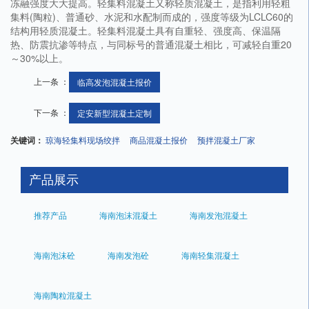
冻融强度大大提高。轻集料混凝土又称轻质混凝土，是指利用轻粗
集料(陶粒)、普通砂、水泥和水配制而成的，强度等级为LCLC60的
结构用轻质混凝土。轻集料混凝土具有自重轻、强度高、保温隔
热、防震抗渗等特点，与同标号的普通混凝土相比，可减轻自重20
～30%以上。
上一条 ：
临高发泡混凝土报价
下一条 ：
定安新型混凝土定制
关键词：
琼海轻集料现场绞拌
商品混凝土报价
预拌混凝土厂家
产品展示
推荐产品
海南泡沫混凝土
海南发泡混凝土
海南泡沫砼
海南发泡砼
海南轻集混凝土
海南陶粒混凝土