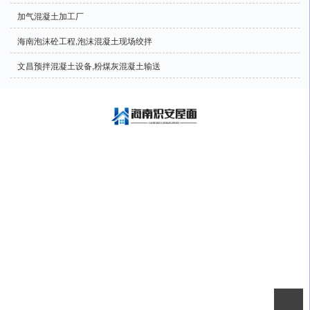
加气混凝土加工厂
海南泡沫砼工程,泡沫混凝土现场绞拌
文昌预拌混凝土设备,粉煤灰混凝土输送
海南炽安屋面工程有限公司承接海南泡沫混凝土、海南发泡混凝土、海南陶粒
混凝土、海南轻集混凝土、施工、车库顶层泡沫混凝土回填工程、屋面保温发
泡混凝土找坡工程、发泡混凝土高速公路路基回填工程、发泡混凝土高速公路
护坡回填工程、发泡混凝土路基护坡回填、发泡混凝土室内回填工程、发泡混
凝土市政基坑回填、陶粒发泡混凝土施工、水泥基自流平施工、石膏基自流平
施工等项目
CopyRight © 版权所有:
海南炽安屋面工程有限公司
技术支持:
南国人力集团
网站地图
XML
商情信息
备案号:
琼ICP备17003256号-2
本站关键字:
海南泡沫混凝土
海南发泡混凝土
海南陶粒混凝土
海南轻集混
凝土
海南泡沫砼
海南发泡砼