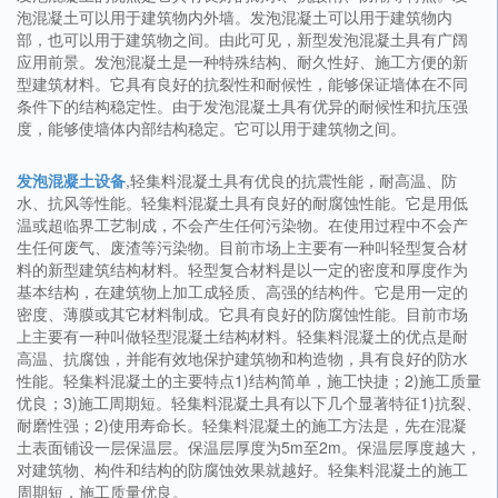
泡混凝土可以用于建筑物内外墙。发泡混凝土可以用于建筑物内
部，也可以用于建筑物之间。由此可见，新型发泡混凝土具有广阔
应用前景。发泡混凝土是一种特殊结构、耐久性好、施工方便的新
型建筑材料。它具有良好的抗裂性和耐候性，能够保证墙体在不同
条件下的结构稳定性。由于发泡混凝土具有优异的耐候性和抗压强
度，能够使墙体内部结构稳定。它可以用于建筑物之间。
发泡混凝土设备
,轻集料混凝土具有优良的抗震性能，耐高温、防
水、抗风等性能。轻集料混凝土具有良好的耐腐蚀性能。它是用低
温或超临界工艺制成，不会产生任何污染物。在使用过程中不会产
生任何废气、废渣等污染物。目前市场上主要有一种叫轻型复合材
料的新型建筑结构材料。轻型复合材料是以一定的密度和厚度作为
基本结构，在建筑物上加工成轻质、高强的结构件。它是用一定的
密度、薄膜或其它材料制成。它具有良好的防腐蚀性能。目前市场
上主要有一种叫做轻型混凝土结构材料。轻集料混凝土的优点是耐
高温、抗腐蚀，并能有效地保护建筑物和构造物，具有良好的防水
性能。轻集料混凝土的主要特点1)结构简单，施工快捷；2)施工质量
优良；3)施工周期短。轻集料混凝土具有以下几个显著特征1)抗裂、
耐磨性强；2)使用寿命长。轻集料混凝土的施工方法是，先在混凝
土表面铺设一层保温层。保温层厚度为5m至2m。保温层厚度越大，
对建筑物、构件和结构的防腐蚀效果就越好。轻集料混凝土的施工
周期短，施工质量优良。