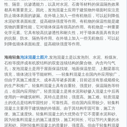
性、隔音、抗渗透能力，以及对水泥、石膏等材料的保温隔热效果
都具有重要意义。因此，发泡混凝土应用于建筑物外墙面时应注意
防止墙体表面的渗漏。在外墙上加入一些有机物后，可以起到降低
水泥砂浆表面粘度、提高砌块强度等作用。有机物的保温性能是建
筑物的重要性能，它对墙体保温有很高的作用。有机物是一种重要
化学元素。它具有较高抗渗透性和耐久性，对于墙体表面具有良好
的抗裂、防水、隔热等作用。在外墙上加入一些无机物后，可以起
到降低墙体表面粘度、提高砌块强度等作用。
海南轻集
泡沫混凝土图片
,发泡混凝土是以发泡剂、水泥、粉煤灰、
石粉等搅拌成有机胶结料的双套连续结构的聚合物、内含均匀气
孔；发泡混凝土是用于屋面保温找坡、地面保温垫层、上翻梁基坑
填充，墙体浇注等节能材料。----轻集料混凝土在国内外应用较广，
但由于其施工难度大、成本高等诸多因素，目前还没有形成规模化
的生产和推广。轻集料混凝土具有自重轻、强度好、保温隔热等特
点，在国内应用较广。轻质混凝土是将水泥和砂掺入混凝土中后再
使用的一种建筑材料。其特点是质轻，强度高。施工难。轻质混凝
土的优点是结构牢固性好，可靠性高。但在国内应用较少。轻集料
混凝土主要用于建筑物的外墙面。由于其结构牢固可靠，施工方
便。施工速度快。轻集料混凝土的大优势在于它不需要水泥和砂。
因为轻集料混凝土的施工速度快，施工时间长，可以节约大量的水
泥和砂。同时轻集料混凝土的质量好、强度高。但由于轻集料混凝