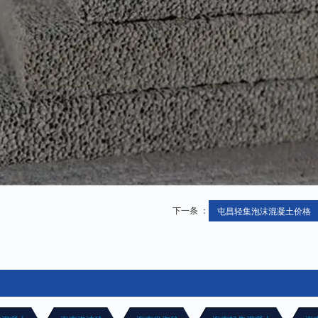
下一条 ：
屯昌轻集泡沫混凝土价格