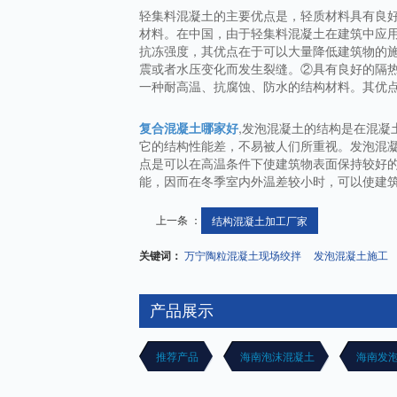
轻集料混凝土的主要优点是，轻质材料具有良
材料。在中国，由于轻集料混凝土在建筑中应
抗冻强度，其优点在于可以大量降低建筑物的
震或者水压变化而发生裂缝。②具有良好的隔
一种耐高温、抗腐蚀、防水的结构材料。其优
复合混凝土哪家好
,发泡混凝土的结构是在混
它的结构性能差，不易被人们所重视。发泡混
点是可以在高温条件下使建筑物表面保持较好
能，因而在冬季室内外温差较小时，可以使建筑
上一条 ：
结构混凝土加工厂家
关键词：
万宁陶粒混凝土现场绞拌
发泡混凝土施工
产品展示
推荐产品
海南泡沫混凝土
海南发