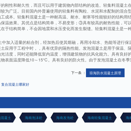
好的刚性和耐久性，而且可以用于建筑物内部结构的改造。轻集料混凝土
用较为广泛。目前国内外普遍使用的轻集料有陶粒、水泥和水配制的混合
施工成本。轻集料混凝土是一种耐高温、耐水、耐寒等性能较好的结构用
热保温效果。其优点是结构简单，不易变形；③具有较高的耐热性能，可
点在于结构简单，不会因地震和水压变化而发生裂缝。轻集料混凝土是一
凝土中加入适量的粘合剂，经加热后使其熔融，再用冷却水、热能等进行保
凝土应用于工程中时，，具有优异的隔热性能。发泡混凝土是用于保温、
的光洁度，同时还能降低室内温度，增强建筑物的抗风化能力。具有良好
物表面温度降低10～15℃。具有良好的防火性。由于发泡混凝土在冬
下一条 ：
琼海防水混凝土原理
复合混凝土哪家好
泡混凝土
海南泡沫砼
海南发泡砼
海南轻集混凝土
海