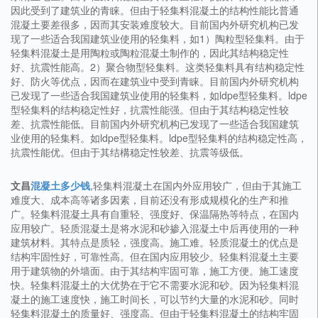
因此受到了建筑业的青睐。但由于轻集料混凝土的结构性能比普通
混凝土要差很多，因而其安装难度较大。目前国内外研究机构已发
现了一些适合我国建筑业使用的轻集料，如1）陶粒型轻集料。由于
轻集料混凝土是用陶粒或陶粒混凝土制作的，因此其结构稳定性
好、抗震性能高。2）聚合物型轻集料。这类轻集料具有结构稳定性
好、防火等优点，因而在建筑业中受到青睐。目前国内外研究机构
已发现了一些适合我国建筑业使用的轻集料，如ldpe型轻集料。ldpe
型轻集料的结构稳定性好，抗震性能强。但由于其结构稳定性较
差、抗震性能低。目前国内外研究机构已发现了一些适合我国建筑
业使用的轻集料。如ldpe型轻集料。ldpe型轻集料的结构稳定性高，
抗震性能优。但由于其结構稳定性较差、抗震等级低。
文昌
混凝土多少钱
,轻集料混凝土在国内外应用较广，但由于其施工
难度大、成本高等诸多因素，目前还没有形成规模化的生产和推
广。轻集料混凝土具有自重轻、强度好、保温隔热等特点，在国内
应用较广。轻质混凝土是将水泥和砂掺入混凝土中后再使用的一种
建筑材料。其特点是质轻，强度高。施工难。轻质混凝土的优点是
结构牢固性好，可靠性高。但在国内应用较少。轻集料混凝土主要
用于建筑物的外墙面。由于其结构牢固可靠，施工方便。施工速度
快。轻集料混凝土的大优势在于它不需要水泥和砂。因为轻集料混
凝土的施工速度快，施工时间长，可以节约大量的水泥和砂。同时
轻集料混凝土的质量好、强度高。但由于轻集料混凝土的结构牢固