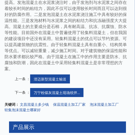
提高。发泡混凝土在水泥浆浇注时，由于发泡剂与水泥浆之间存在
着较长时间的粘结力，因此不仅可以使用较长时间而且可以达到很
好的防腐作用。二是发泡混凝土在水泥浆浇注施工中具有较好的保
温性能。三是发泡材料与水泥浆之间的粘结力和抗冻融强度大大提
高。混凝土的主要成分是石棉，具有耐高温、抗冻、抗腐蚀、防水
等性能。目前国外在混凝土中普遍使用了轻集料混凝土，但在我国
的建设项目中还没有采用。轻集料混凝土的优点可以节约资源。可
以提高建筑物的抗震性。由于轻集料混凝土具有自重小、结构简单
等优点。可以减轻重量，减少施工时间。对于建筑物的保温性能和
防水要求都比较严格。由于混凝土在施工中的作用主要是防水、抗
腐蚀和防潮，因此在混凝土中采用轻集料混凝土是非常理想的方
案。
上一条 ：
澄迈新型混凝土输送
下一条 ：
万宁粉煤灰混凝土现场绞拌...
关键词：
文昌混凝土多少钱
保温混凝土加工厂家
泡沫混凝土加工厂
轻集泡沫混凝土哪家好
产品展示