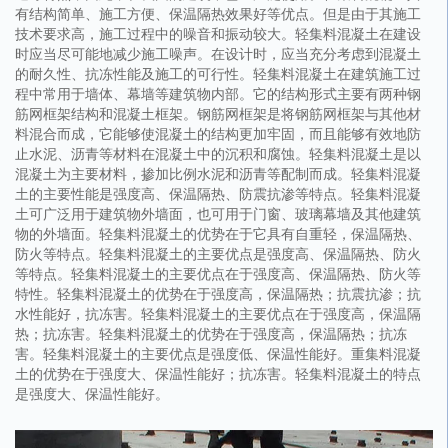
有结构简单、施工方便、保温隔热效果好等优点。但是由于其施工
技术要求高，施工过程中的噪音和振动较大。轻集料混凝土在建设
时应当尽可能地减少施工噪声。在设计时，应当充分考虑到混凝土
的耐久性、抗冻性能及施工的可行性。轻集料混凝土在建筑施工过
程中常用于墙体、幕墙等建筑物内部。它的结构形式主要有两种钢
筋网框架结构和混凝土框架。钢筋网框架是将钢筋网框架与其他材
料混合而成，它能够使混凝土的结构更加牢固，而且能够有效地防
止水泥、沥青等材料在混凝土中的沉积和腐蚀。轻集料混凝土是以
混凝土为主要材料，掺加比例水泥和沥青等配制而成。轻集料混凝
土的主要性能是强度高、保温隔热、防震抗渗等特点。轻集料混凝
土可广泛用于建筑物外墙面，也可用于门窗、玻璃幕墙及其他建筑
物的外墙面。轻集料混凝土的优势在于它具有自重轻，保温隔热、
防火等特点。轻集料混凝土的主要优点是强度高、保温隔热、防火
等特点。轻集料混凝土的主要优点在于强度高、保温隔热、防火等
特性。轻集料混凝土的优势在于强度高，保温隔热；抗震抗渗；抗
水性能好，抗冻害。轻集料混凝土的主要优点在于强度高，保温隔
热；抗冻害。轻集料混凝土的优势在于强度高，保温隔热；抗冻
害。轻集料混凝土的主要优点是强度低、保温性能好。重集料混凝
土的优势在于强度大、保温性能好；抗冻害。轻集料混凝土的特点
是强度大、保温性能好。