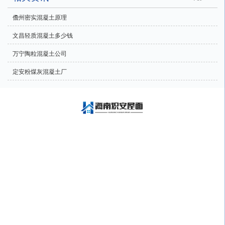
儋州密实混凝土原理
文昌轻质混凝土多少钱
万宁陶粒混凝土公司
定安粉煤灰混凝土厂
海南炽安屋面工程有限公司承接海南泡沫混凝土、海南发泡混凝土、海南陶粒
混凝土、海南轻集混凝土、施工、车库顶层泡沫混凝土回填工程、屋面保温发
泡混凝土找坡工程、发泡混凝土高速公路路基回填工程、发泡混凝土高速公路
护坡回填工程、发泡混凝土路基护坡回填、发泡混凝土室内回填工程、发泡混
凝土市政基坑回填、陶粒发泡混凝土施工、水泥基自流平施工、石膏基自流平
施工等项目
CopyRight © 版权所有:
海南炽安屋面工程有限公司
技术支持:
南国人力集团