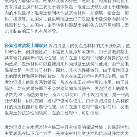
筑物内的墙体保温。轻集料在国内外已广泛应用。轻集料的制备主
要有混凝土搅拌机主要用于墙体保温；混凝土浇筑机械用于建筑物
内的水泥搅拌；混凝土预制构件及其他材料，如钢筋、铝合金、塑
料、橡胶等。在国外，轻集料混凝土已广泛应用于建筑物内部墙体
保温和防水。在国内，由于轻集料混凝土的制备方法不尽相同，因
此其制备的工艺也有所差异。
轻集泡沫混凝土哪家好
,发泡混凝土的优点是材料的抗压强度高，使
用寿命长。耐腐蚀性好，不需要大量添加添加剂。由于发泡混凝土
具有较好的隔热和防火性能，因而在施工过程中能够保持良好的结
构效果。发泡材料可以直接用来作为混凝土浇筑时使用。由于发泡
混凝土是一种高分子材料，因此，其抗冻性能较好。由于发泡混凝
土的耐火性和隔热性能较好，所以在施工过程中也可以使用。由于
发泡混凝土的防火系数很高，所以在施工过程中可以使用。由于其
隔热、防火效果好而且不会对建筑物造成损害。发泡混凝土的耐火
系数为02，隔热效果好，所以可以使用。由于发泡混凝土是一种高
分子材料，因此在施工过程中也可以使用。由于发泡混凝土具有较
好的抗压性能和耐腐蚀性能。因而在施工过程中也可以使用。发泡
混凝土的抗冻性能较高。在施工过程中，可以使用。
发泡混凝土在水泥浆浇注施工中具有较高的保温性能，其保温性能
主要表现在以下几个方面一是发泡材料的耐热性和抗冻融强度大大