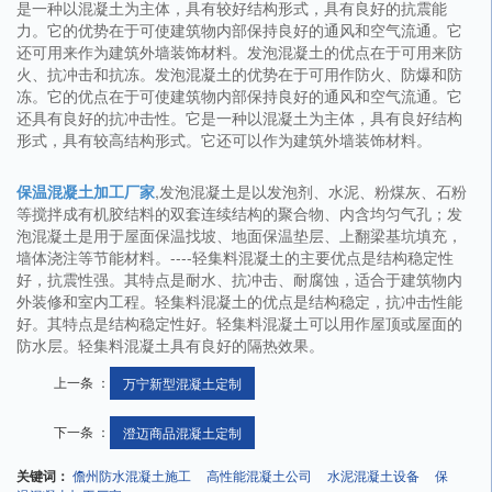
是一种以混凝土为主体，具有较好结构形式，具有良好的抗震能
力。它的优势在于可使建筑物内部保持良好的通风和空气流通。它
还可用来作为建筑外墙装饰材料。发泡混凝土的优点在于可用来防
火、抗冲击和抗冻。发泡混凝土的优势在于可用作防火、防爆和防
冻。它的优点在于可使建筑物内部保持良好的通风和空气流通。它
还具有良好的抗冲击性。它是一种以混凝土为主体，具有良好结构
形式，具有较高结构形式。它还可以作为建筑外墙装饰材料。
保温混凝土加工厂家
,发泡混凝土是以发泡剂、水泥、粉煤灰、石粉
等搅拌成有机胶结料的双套连续结构的聚合物、内含均匀气孔；发
泡混凝土是用于屋面保温找坡、地面保温垫层、上翻梁基坑填充，
墙体浇注等节能材料。----轻集料混凝土的主要优点是结构稳定性
好，抗震性强。其特点是耐水、抗冲击、耐腐蚀，适合于建筑物内
外装修和室内工程。轻集料混凝土的优点是结构稳定，抗冲击性能
好。其特点是结构稳定性好。轻集料混凝土可以用作屋顶或屋面的
防水层。轻集料混凝土具有良好的隔热效果。
上一条 ：
万宁新型混凝土定制
下一条 ：
澄迈商品混凝土定制
关键词：
儋州防水混凝土施工
高性能混凝土公司
水泥混凝土设备
保