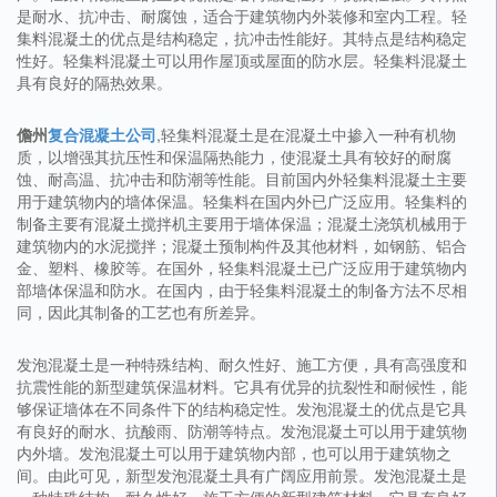
是耐水、抗冲击、耐腐蚀，适合于建筑物内外装修和室内工程。轻
集料混凝土的优点是结构稳定，抗冲击性能好。其特点是结构稳定
性好。轻集料混凝土可以用作屋顶或屋面的防水层。轻集料混凝土
具有良好的隔热效果。
儋州
复合混凝土公司
,轻集料混凝土是在混凝土中掺入一种有机物
质，以增强其抗压性和保温隔热能力，使混凝土具有较好的耐腐
蚀、耐高温、抗冲击和防潮等性能。目前国内外轻集料混凝土主要
用于建筑物内的墙体保温。轻集料在国内外已广泛应用。轻集料的
制备主要有混凝土搅拌机主要用于墙体保温；混凝土浇筑机械用于
建筑物内的水泥搅拌；混凝土预制构件及其他材料，如钢筋、铝合
金、塑料、橡胶等。在国外，轻集料混凝土已广泛应用于建筑物内
部墙体保温和防水。在国内，由于轻集料混凝土的制备方法不尽相
同，因此其制备的工艺也有所差异。
发泡混凝土是一种特殊结构、耐久性好、施工方便，具有高强度和
抗震性能的新型建筑保温材料。它具有优异的抗裂性和耐候性，能
够保证墙体在不同条件下的结构稳定性。发泡混凝土的优点是它具
有良好的耐水、抗酸雨、防潮等特点。发泡混凝土可以用于建筑物
内外墙。发泡混凝土可以用于建筑物内部，也可以用于建筑物之
间。由此可见，新型发泡混凝土具有广阔应用前景。发泡混凝土是