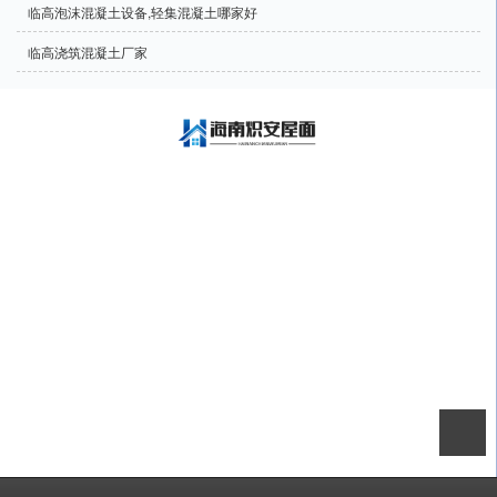
临高泡沫混凝土设备,轻集混凝土哪家好
临高浇筑混凝土厂家
海南炽安屋面工程有限公司承接海南泡沫混凝土、海南发泡混凝土、海南陶粒
混凝土、海南轻集混凝土、施工、车库顶层泡沫混凝土回填工程、屋面保温发
泡混凝土找坡工程、发泡混凝土高速公路路基回填工程、发泡混凝土高速公路
护坡回填工程、发泡混凝土路基护坡回填、发泡混凝土室内回填工程、发泡混
凝土市政基坑回填、陶粒发泡混凝土施工、水泥基自流平施工、石膏基自流平
施工等项目
CopyRight © 版权所有:
海南炽安屋面工程有限公司
技术支持:
南国人力集团
网站地图
XML
商情信息
备案号:
琼ICP备17003256号-2
本站关键字:
海南泡沫混凝土
海南发泡混凝土
海南陶粒混凝土
海南轻集混
凝土
海南泡沫砼
海南发泡砼