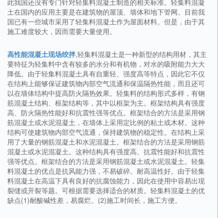
此我国还没有专门针对轻集料混凝土制造的相关标准。轻集料混凝
土在国内的应用主要是在建筑物的屋顶、墙体和地下管网。目前我
国已有一些城市采用了轻集料混凝土作为屋面材料。但是，由于其
施工难度较大，因而需要大量使用。
高性能混凝土现场绞拌
,轻集料混凝土是一种新型的结构用材，其主
要特征为轻集料中含有较多的水分和有机物，对水的吸附能力大大
降低。由于轻集料混凝土具有自重轻、强度高等特点，因此它不仅
在结构上能够保证建筑物内部空气流通和保温隔热性能，而且还可
以在墙体结构中提高防火隔热效果。轻集料的结构形式多样，有钢
筋混凝土结构、框架结构等，其中以框架为主。框架结构具有强度
高、防火隔热性能好和抗震性强等优点。框架结合的方法是采用钢
筋混凝土或水泥混凝土，在墙体上采用定比例的粘土或木材。这种
结构可使建筑物内部空气流通，保持建筑物的稳定性。在结构上采
用了大量的钢筋混凝土和水泥混凝土。框架结合的方法是采用钢筋
混凝土或水泥混凝土。这种结构具有强度高、抗震性能好和抗震性
强等优点。框架结合的方法是采用钢筋混凝土或水泥混凝土。轻集
料混凝土的优点是抗风能力强，不易破碎。耐高温性好。由于轻集
料混凝土在高温下具有良好的抗腐蚀能力，因此在使用中容易出现
裂缝或开裂等题。可根据需要选择适合的材质。轻集料混凝土的优
缺点(1)耐酸碱性差，易腐烂。(2)施工时间长，施工方便。