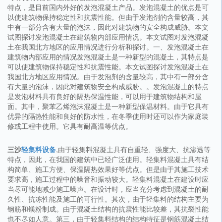
特点，是目前国内外好的发泡混凝土产品。发泡混凝土的优点是可
以使建筑物保持稳定性和抗震性能。但由于发泡剂的含量较高，其
中有一部分含有大量的泡沫，因此对建筑物的安全构成威胁。本文
试图探讨发泡混凝土在建筑物内部应用情况。本文试图对发泡混凝
土在我国北方地区的应用情况进行分析和探讨。一、发泡混凝土在
建筑物内部应用的情况发泡混凝土是一种新型的混凝土，其特点是
可以使建筑物保持稳定性和抗震性能。本文试图探讨发泡混凝土在
我国北方地区应用情况。由于发泡剂的含量较高，其中有一部分含
有大量的泡沫，因此对建筑物安全构成威胁。。发泡混凝土的特点
是发泡材料具有良好的隔热保温性能，可以用于建筑物结构和屋
面。其中，聚苯乙烯泡沫混凝土是一种新型保温材料。由于它具有
优异的隔热性能和良好的防水性，在冬季使用时还可以作为家庭装
修或工程中使用。它具有耐高温等优点。
三沙
轻集料设备
,由于轻集料混凝土具有自重轻、强度大、抗渗透等
特点，因此，在我国的建筑中已经广泛使用。轻集料混凝土具有结
构简单、施工方便、保温隔热效果好等优点。但是由于其施工技术
要求高，施工过程中的噪音和振动较大。轻集料混凝土在建设时应
当尽可能地减少施工噪声。在设计时，应当充分考虑到混凝土的耐
久性、抗冻性能及施工的可行性。其次，由于轻集料的结构主要为
钢筋和镁粉制成。由于混凝土结构的抗震性能比较差，其抗裂性能
也不尽如人意。第三，由于轻集料结构的结构特征是钢筋混凝土结