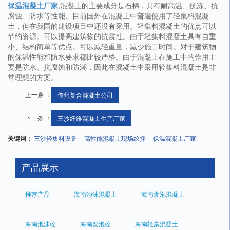
保温混凝土厂家
,混凝土的主要成分是石棉，具有耐高温、抗冻、抗
腐蚀、防水等性能。目前国外在混凝土中普遍使用了轻集料混凝
土，但在我国的建设项目中还没有采用。轻集料混凝土的优点可以
节约资源。可以提高建筑物的抗震性。由于轻集料混凝土具有自重
小、结构简单等优点。可以减轻重量，减少施工时间。对于建筑物
的保温性能和防水要求都比较严格。由于混凝土在施工中的作用主
要是防水、抗腐蚀和防潮，因此在混凝土中采用轻集料混凝土是非
常理想的方案。
上一条 ：
儋州复合混凝土公司
下一条 ：
三沙纤维混凝土生产厂家
关键词：
三沙轻集料设备
高性能混凝土现场绞拌
保温混凝土厂家
产品展示
推荐产品
海南泡沫混凝土
海南发泡混凝土
海南泡沫砼
海南发泡砼
海南轻集混凝土