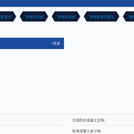
泡混凝土
海南泡沫砼
海南发泡砼
海南轻集混凝土
海
+更多
文昌防水混凝土定制
琼海混凝土多少钱